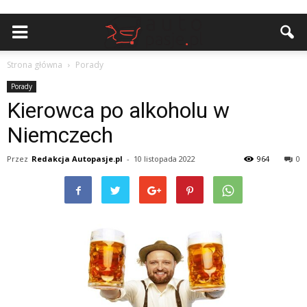
Strona główna
Porady
Porady
Kierowca po alkoholu w
Niemczech
Przez
Redakcja Autopasje.pl
-
10 listopada 2022
964
0