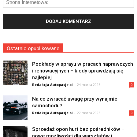
Ostatnio opublikowane
Podkłady w sprayu w pracach naprawczych
i renowacyjnych – kiedy sprawdzają się
najlepiej
Redakcja Autopasje.pl
-
24 marca 2026
0
Na co zwracać uwagę przy wynajmie
samochodu?
Redakcja Autopasje.pl
-
22 marca 2026
0
Sprzedaż opon hurt bez pośredników –
nowe możliwości dla warsztatów i