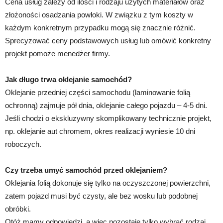
Cena usług zależy od ilości i rodzaju użytych materiałów oraz
złożoności osadzania powłoki. W związku z tym koszty w
każdym konkretnym przypadku mogą się znacznie różnić.
Sprecyzować ceny podstawowych usług lub omówić konkretny
projekt pomoże menedżer firmy.
Jak długo trwa oklejanie samochód?
Oklejanie przedniej części samochodu (laminowanie folią
ochronną) zajmuje pół dnia, oklejanie całego pojazdu – 4-5 dni.
Jeśli chodzi o ekskluzywny skomplikowany technicznie projekt,
np. oklejanie aut chromem, okres realizacji wyniesie 10 dni
roboczych.
Czy trzeba umyć samochód przed oklejaniem?
Oklejania folią dokonuje się tylko na oczyszczonej powierzchni,
zatem pojazd musi być czysty, ale bez wosku lub podobnej
obróbki.
Otóż mamy odpowiedzi, a więc pozostaje tylko wybrać rodzaj