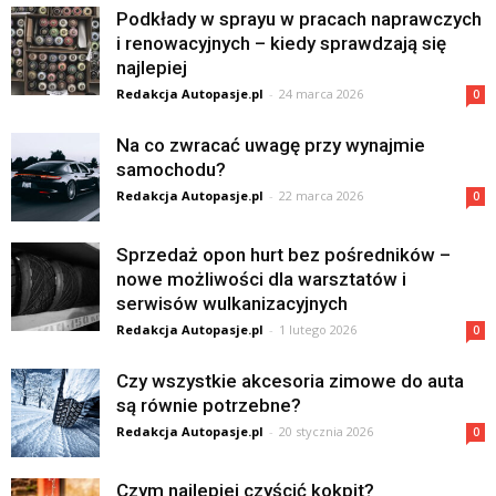
Podkłady w sprayu w pracach naprawczych
i renowacyjnych – kiedy sprawdzają się
najlepiej
Redakcja Autopasje.pl
-
24 marca 2026
0
Na co zwracać uwagę przy wynajmie
samochodu?
Redakcja Autopasje.pl
-
22 marca 2026
0
Sprzedaż opon hurt bez pośredników –
nowe możliwości dla warsztatów i
serwisów wulkanizacyjnych
Redakcja Autopasje.pl
-
1 lutego 2026
0
Czy wszystkie akcesoria zimowe do auta
są równie potrzebne?
Redakcja Autopasje.pl
-
20 stycznia 2026
0
Czym najlepiej czyścić kokpit?