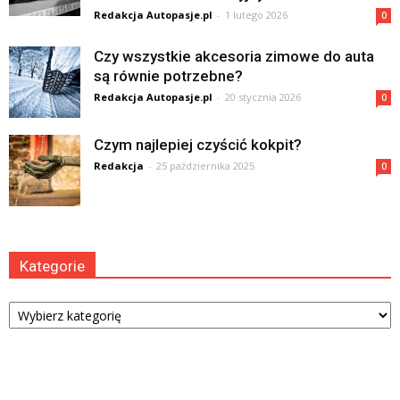
Redakcja Autopasje.pl
-
1 lutego 2026
0
Czy wszystkie akcesoria zimowe do auta
są równie potrzebne?
Redakcja Autopasje.pl
-
20 stycznia 2026
0
Czym najlepiej czyścić kokpit?
Redakcja
-
25 października 2025
0
Kategorie
Kategorie