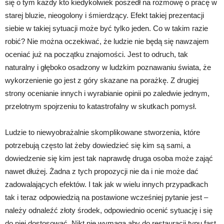
się o tym każdy kto kiedykolwiek poszedł na rozmowę o pracę w
starej bluzie, nieogolony i śmierdzący. Efekt takiej prezentacji
siebie w takiej sytuacji może być tylko jeden. Co w takim razie
robić? Nie można oczekiwać, że ludzie nie będą się nawzajem
oceniać już na początku znajomości. Jest to odruch, tak
naturalny i głęboko osadzony w ludzkim poznawaniu świata, że
wykorzenienie go jest z góry skazane na porażkę. Z drugiej
strony ocenianie innych i wyrabianie opinii po zaledwie jednym,
przelotnym spojrzeniu to katastrofalny w skutkach pomysł.
Ludzie to niewyobrażalnie skomplikowane stworzenia, które
potrzebują często lat żeby dowiedzieć się kim są sami, a
dowiedzenie się kim jest tak naprawdę druga osoba może zająć
nawet dłużej. Żadna z tych propozycji nie da i nie może dać
zadowalających efektów. I tak jak w wielu innych przypadkach
tak i teraz odpowiedzią na postawione wcześniej pytanie jest –
należy odnaleźć złoty środek, odpowiednio ocenić sytuację i się
do niej dostosować. Nikt nie wymaga aby do restauracji typu fast