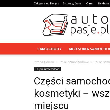
Zaloguj się / Dołącz
Strona główna
O nas
Reklama
AutoPasje.pl
SAMOCHODY
AKCESORIA SAMOCH
Strona główna
Części samochodowe
Części samo
Części samochodowe
Części samochod
kosmetyki – wsz
miejscu