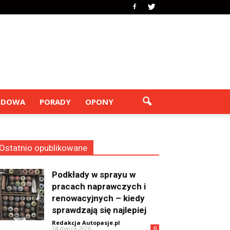
ODOWA
PORADY
OPONY
Ostatnio opublikowane
Podkłady w sprayu w
pracach naprawczych i
renowacyjnych – kiedy
sprawdzają się najlepiej
Redakcja Autopasje.pl
-
24 marca 2026
0