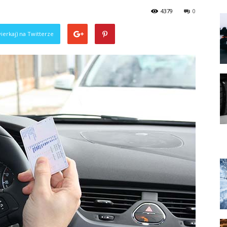
4379
0
ierkaj) na Twitterze