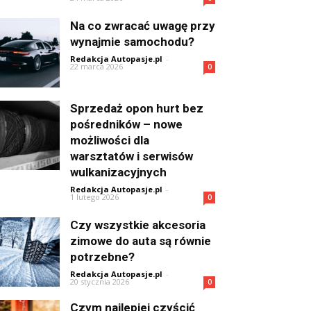
Na co zwracać uwagę przy
wynajmie samochodu?
Redakcja Autopasje.pl
-
22 marca 2026
0
Sprzedaż opon hurt bez
pośredników – nowe
możliwości dla
warsztatów i serwisów
wulkanizacyjnych
Redakcja Autopasje.pl
-
1 lutego 2026
0
Czy wszystkie akcesoria
zimowe do auta są równie
potrzebne?
Redakcja Autopasje.pl
-
20 stycznia 2026
0
Czym najlepiej czyścić