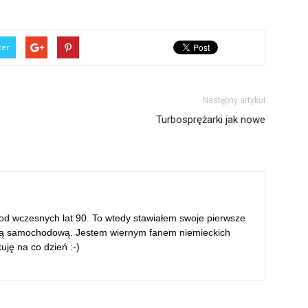
ter
Następny artykuł
Turbosprężarki jak nowe
 od wczesnych lat 90. To wtedy stawiałem swoje pierwsze
ką samochodową. Jestem wiernym fanem niemieckich
uję na co dzień :-)