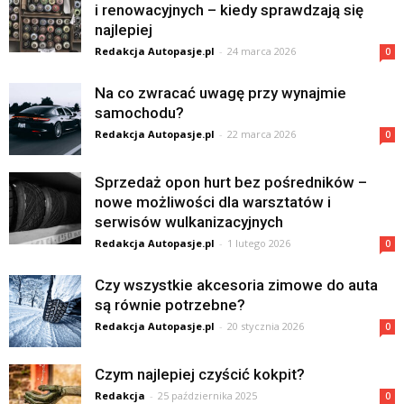
i renowacyjnych – kiedy sprawdzają się
najlepiej
Redakcja Autopasje.pl
-
24 marca 2026
0
Na co zwracać uwagę przy wynajmie
samochodu?
Redakcja Autopasje.pl
-
22 marca 2026
0
Sprzedaż opon hurt bez pośredników –
nowe możliwości dla warsztatów i
serwisów wulkanizacyjnych
Redakcja Autopasje.pl
-
1 lutego 2026
0
Czy wszystkie akcesoria zimowe do auta
są równie potrzebne?
Redakcja Autopasje.pl
-
20 stycznia 2026
0
Czym najlepiej czyścić kokpit?
Redakcja
-
25 października 2025
0