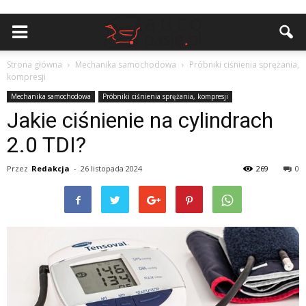
Strona główna
Mechanika samochodowa
Próbniki ciśnienia sprężania,
kompresji
Mechanika samochodowa
Próbniki ciśnienia sprężania, kompresji
Jakie ciśnienie na cylindrach
2.0 TDI?
Przez
Redakcja
-
26 listopada 2024
269
0