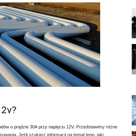
12v?
dów o prądzie 30A przy napięciu 12V. Przedstawimy różne
owania. Jeśli szukasz informacji na temat tego, jaki