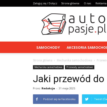
Zaloguj się / Dołącz
Strona główna
O nas
Reklama
AutoPasje.pl
SAMOCHODY
AKCESORIA SAMOCH
Strona główna
Mechanika samochodowa
Przew
Mechanika samochodowa
Przewody samochodowe
Jaki przewód do
Przez
Redakcja
-
31 maja 2025
Podziel się na Facebooku
Tweet (Ćw