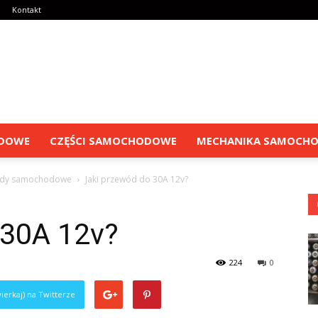
Kontakt
ODOWE
CZĘŚCI SAMOCHODOWE
MECHANIKA SAMOCH
ody samochodowe
Jaki przewód do 30A 12v?
 30A 12v?
224
0
ierkaj) na Twitterze