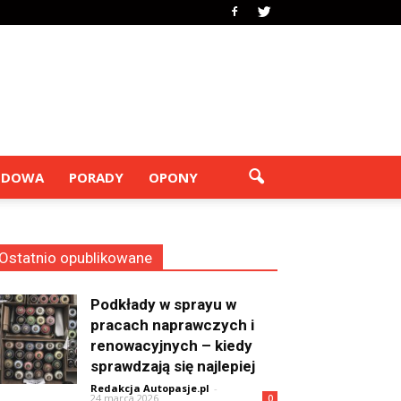
ODOWA
PORADY
OPONY
Ostatnio opublikowane
Podkłady w sprayu w
pracach naprawczych i
renowacyjnych – kiedy
sprawdzają się najlepiej
Redakcja Autopasje.pl
-
24 marca 2026
0