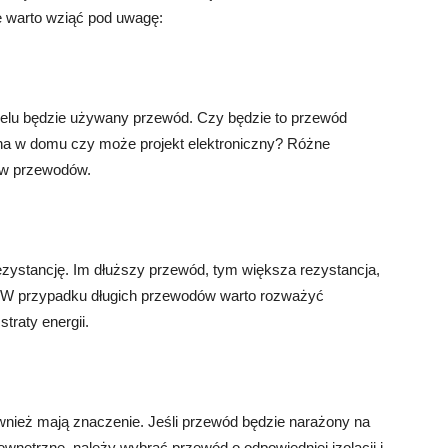
e warto wziąć pod uwagę:
 celu będzie używany przewód. Czy będzie to przewód
zna w domu czy może projekt elektroniczny? Różne
ów przewodów.
ystancję. Im dłuższy przewód, tym większa rezystancja,
. W przypadku długich przewodów warto rozważyć
traty energii.
wnież mają znaczenie. Jeśli przewód będzie narażony na
ewnętrzne, należy wybrać przewód o odpowiedniej izolacji i