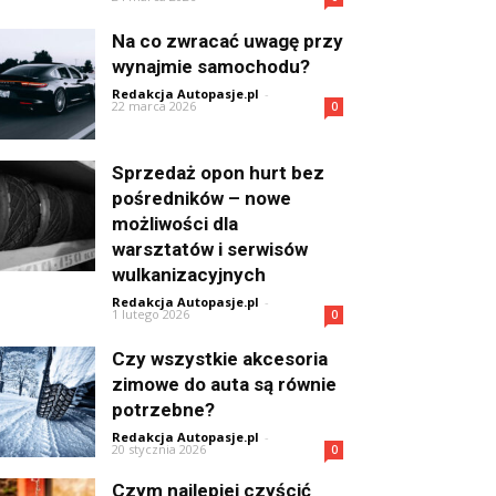
Na co zwracać uwagę przy
wynajmie samochodu?
Redakcja Autopasje.pl
-
22 marca 2026
0
Sprzedaż opon hurt bez
pośredników – nowe
możliwości dla
warsztatów i serwisów
wulkanizacyjnych
Redakcja Autopasje.pl
-
1 lutego 2026
0
Czy wszystkie akcesoria
zimowe do auta są równie
potrzebne?
Redakcja Autopasje.pl
-
20 stycznia 2026
0
Czym najlepiej czyścić