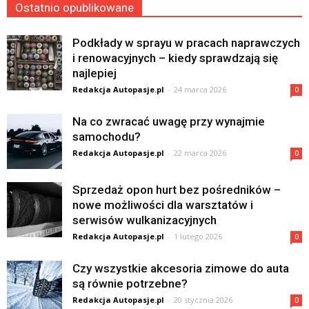
Ostatnio opublikowane
Podkłady w sprayu w pracach naprawczych
i renowacyjnych – kiedy sprawdzają się
najlepiej
Redakcja Autopasje.pl
-
24 marca 2026
0
Na co zwracać uwagę przy wynajmie
samochodu?
Redakcja Autopasje.pl
-
22 marca 2026
0
Sprzedaż opon hurt bez pośredników –
nowe możliwości dla warsztatów i
serwisów wulkanizacyjnych
Redakcja Autopasje.pl
-
1 lutego 2026
0
Czy wszystkie akcesoria zimowe do auta
są równie potrzebne?
Redakcja Autopasje.pl
-
20 stycznia 2026
0