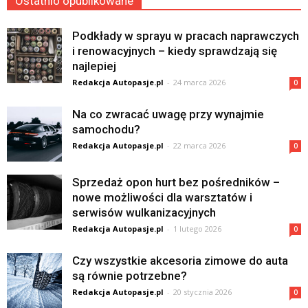
Ostatnio opublikowane
Podkłady w sprayu w pracach naprawczych
i renowacyjnych – kiedy sprawdzają się
najlepiej
Redakcja Autopasje.pl
-
24 marca 2026
0
Na co zwracać uwagę przy wynajmie
samochodu?
Redakcja Autopasje.pl
-
22 marca 2026
0
Sprzedaż opon hurt bez pośredników –
nowe możliwości dla warsztatów i
serwisów wulkanizacyjnych
Redakcja Autopasje.pl
-
1 lutego 2026
0
Czy wszystkie akcesoria zimowe do auta
są równie potrzebne?
Redakcja Autopasje.pl
-
20 stycznia 2026
0