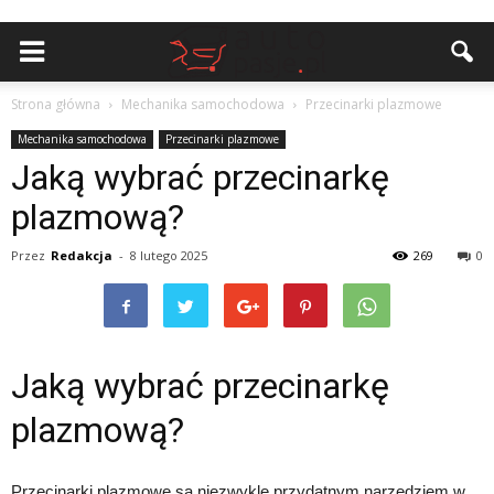
Strona główna
Mechanika samochodowa
Przecinarki plazmowe
Mechanika samochodowa
Przecinarki plazmowe
Jaką wybrać przecinarkę
plazmową?
Przez
Redakcja
-
8 lutego 2025
269
0
Jaką wybrać przecinarkę
plazmową?
Przecinarki plazmowe są niezwykle przydatnym narzędziem w