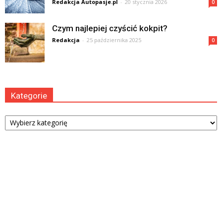
Redakcja Autopasje.pl
-
20 stycznia 2026
0
Czym najlepiej czyścić kokpit?
Redakcja
-
25 października 2025
0
Kategorie
Kategorie