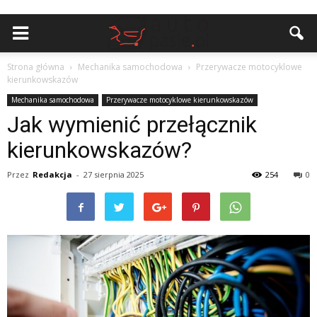
Strona główna
Mechanika samochodowa
Przerywacze motocyklowe
kierunkowskazów
Mechanika samochodowa
Przerywacze motocyklowe kierunkowskazów
Jak wymienić przełącznik
kierunkowskazów?
Przez
Redakcja
-
27 sierpnia 2025
254
0