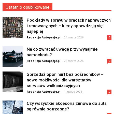
Ostatnio opublikowane
Podkłady w sprayu w pracach naprawczych
i renowacyjnych – kiedy sprawdzają się
najlepiej
Redakcja Autopasje.pl
-
24 marca 2026
0
Na co zwracać uwagę przy wynajmie
samochodu?
Redakcja Autopasje.pl
-
22 marca 2026
0
Sprzedaż opon hurt bez pośredników –
nowe możliwości dla warsztatów i
serwisów wulkanizacyjnych
Redakcja Autopasje.pl
-
1 lutego 2026
0
Czy wszystkie akcesoria zimowe do auta
są równie potrzebne?