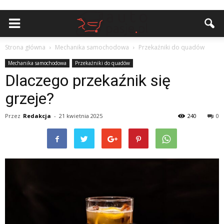
Strona główna
Mechanika samochodowa
Przekaźniki do quadów
Mechanika samochodowa
Przekaźniki do quadów
Dlaczego przekaźnik się
grzeje?
Przez
Redakcja
-
21 kwietnia 2025
240
0