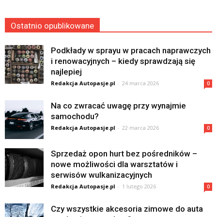
Ostatnio opublikowane
Podkłady w sprayu w pracach naprawczych
i renowacyjnych – kiedy sprawdzają się
najlepiej
Redakcja Autopasje.pl
-
24 marca 2026
0
Na co zwracać uwagę przy wynajmie
samochodu?
Redakcja Autopasje.pl
-
22 marca 2026
0
Sprzedaż opon hurt bez pośredników –
nowe możliwości dla warsztatów i
serwisów wulkanizacyjnych
Redakcja Autopasje.pl
-
1 lutego 2026
0
Czy wszystkie akcesoria zimowe do auta