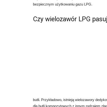
bezpiecznym użytkowaniu gazu LPG.
Czy wielozawór LPG pasuje
butli. Przykładowo, istnieją wielozawory dedyk
dla butli kompozytowych z innym rodzajem złą