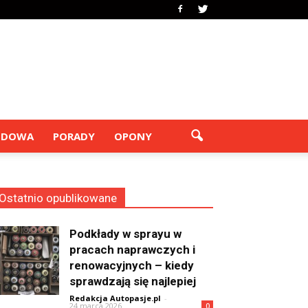
ODOWA
PORADY
OPONY
Ostatnio opublikowane
Podkłady w sprayu w
pracach naprawczych i
renowacyjnych – kiedy
sprawdzają się najlepiej
Redakcja Autopasje.pl
-
24 marca 2026
0