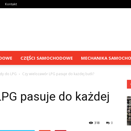
Kontakt
ODOWE
CZĘŚCI SAMOCHODOWE
MECHANIKA SAMOCH
dy do LPG
Czy wielozawór LPG pasuje do każdej butli?
LPG pasuje do każdej
318
0