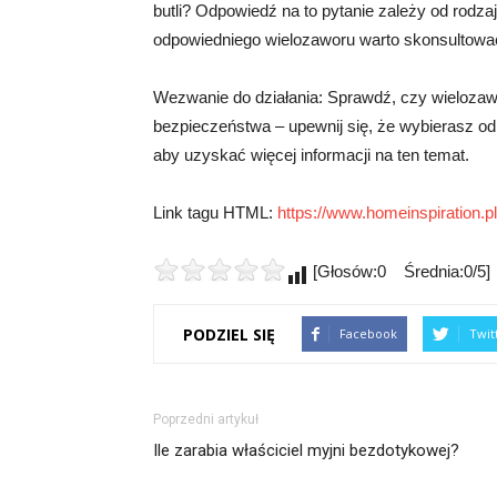
butli? Odpowiedź na to pytanie zależy od rodza
odpowiedniego wielozaworu warto skonsultować s
Wezwanie do działania: Sprawdź, czy wielozawó
bezpieczeństwa – upewnij się, że wybierasz od
aby uzyskać więcej informacji na ten temat.
Link tagu HTML:
https://www.homeinspiration.pl
[Głosów:0 Średnia:0/5]
PODZIEL SIĘ
Facebook
Twit
Poprzedni artykuł
Ile zarabia właściciel myjni bezdotykowej?