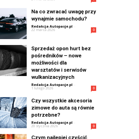
Na co zwracać uwagę przy
wynajmie samochodu?
Redakcja Autopasje.pl
-
22 marca 2026
0
Sprzedaż opon hurt bez
pośredników – nowe
możliwości dla
warsztatów i serwisów
wulkanizacyjnych
Redakcja Autopasje.pl
-
1 lutego 2026
0
Czy wszystkie akcesoria
zimowe do auta są równie
potrzebne?
Redakcja Autopasje.pl
-
20 stycznia 2026
0
Czym najlepiej czyścić