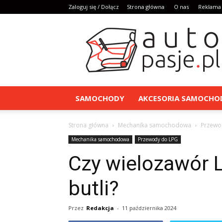
Zaloguj się / Dołącz
Strona główna
O nas
Reklama
AutoPasje.pl
SAMOCHODY
AKCESORIA SAMOCH
Strona główna
Mechanika samochodowa
Przewo
Mechanika samochodowa
Przewody do LPG
Czy wielozawór 
butli?
Przez
Redakcja
-
11 października 2024