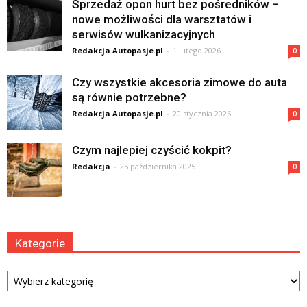
Sprzedaż opon hurt bez pośredników –
nowe możliwości dla warsztatów i
serwisów wulkanizacyjnych
Redakcja Autopasje.pl
-
1 lutego 2026
0
Czy wszystkie akcesoria zimowe do auta
są równie potrzebne?
Redakcja Autopasje.pl
-
20 stycznia 2026
0
Czym najlepiej czyścić kokpit?
Redakcja
-
25 października 2025
0
Kategorie
Kategorie