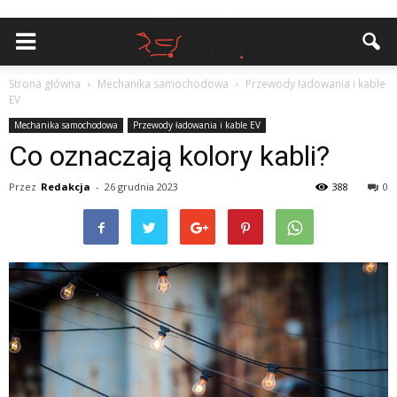
Strona główna
Mechanika samochodowa
Przewody ładowania i kable
EV
Mechanika samochodowa
Przewody ładowania i kable EV
Co oznaczają kolory kabli?
Przez
Redakcja
-
26 grudnia 2023
388
0