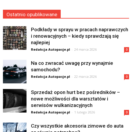
Ostatnio opublikowane
Podkłady w sprayu w pracach naprawczych
i renowacyjnych – kiedy sprawdzają się
najlepiej
Redakcja Autopasje.pl
-
24 marca 2026
0
Na co zwracać uwagę przy wynajmie
samochodu?
Redakcja Autopasje.pl
-
22 marca 2026
0
Sprzedaż opon hurt bez pośredników –
nowe możliwości dla warsztatów i
serwisów wulkanizacyjnych
Redakcja Autopasje.pl
-
1 lutego 2026
0
Czy wszystkie akcesoria zimowe do auta