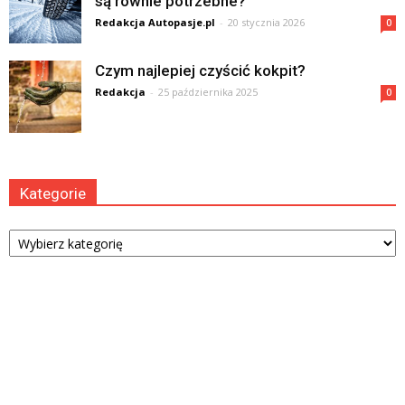
są równie potrzebne?
Redakcja Autopasje.pl
-
20 stycznia 2026
0
Czym najlepiej czyścić kokpit?
Redakcja
-
25 października 2025
0
Kategorie
Kategorie