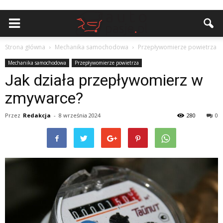
Strona główna
Mechanika samochodowa
Przepływomierze powietrza
Mechanika samochodowa
Przepływomierze powietrza
Jak działa przepływomierz w
zmywarce?
Przez
Redakcja
-
8 września 2024
280
0